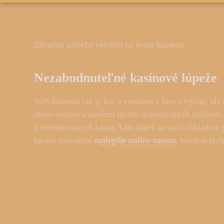
Záhadné príbehy celebrít zo sveta hazardu
Nezabudnuteľné kasínové lúpeže
Svět hazardu nie je len o vzrušení z hier a výhier, a
alebo dokonca aktérmi týchto dramatických udalostí.
z renomovaných kasín. Táto lúpež sa stala základom p
kasína ponúkajú
najlepšie online casino
, história tý