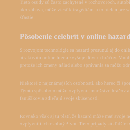
Tieto osudy sú často zachytené v rozhovoroch, autob
ako zábava, môže viesť k tragédiám, a to nielen pre 
šťastie.
Pôsobenie celebrít v online haza
S rozvojom technológie sa hazard presunul aj do onli
atraktivitu online hier a zvyšuje dôveru hráčov. Mnoh
pretože ich zmeny nálad alebo správania sa môžu odr
Niektoré z najznámejších osobností, ako herec či špo
Týmto spôsobom môžu ovplyvniť množstvo hráčov a pri
fanúšikovia zdieľajú svoje skúsenosti.
Rovnako však aj tu platí, že hazard môže mať svoje n
ovplyvnili ich osobný život. Tieto prípady sú ďalším 