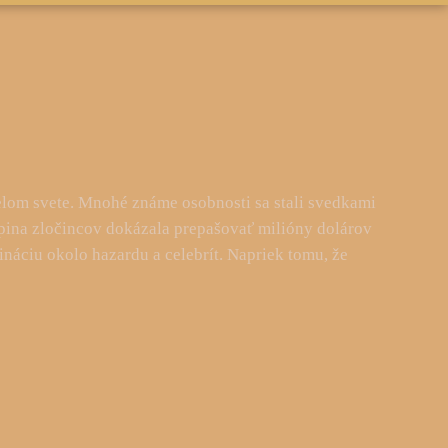
 celom svete. Mnohé známe osobnosti sa stali svedkami
upina zločincov dokázala prepašovať milióny dolárov
náciu okolo hazardu a celebrít. Napriek tomu, že