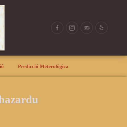
ió
Predicció Meterològica
 hazardu