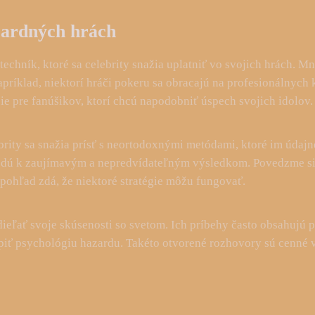
azardných hrách
 techník, ktoré sa celebrity snažia uplatniť vo svojich hrách. 
príklad, niektorí hráči pokeru sa obracajú na profesionálnych 
ie pre fanúšikov, ktorí chcú napodobniť úspech svojich idolov.
ebrity sa snažia prísť s neortodoxnými metódami, ktoré im údajn
edú k zaujímavým a nepredvídateľným výsledkom. Povedzme si o
 pohľad zdá, že niektoré stratégie môžu fungovať.
zdieľať svoje skúsenosti so svetom. Ich príbehy často obsahujú 
hopiť psychológiu hazardu. Takéto otvorené rozhovory sú cenné 