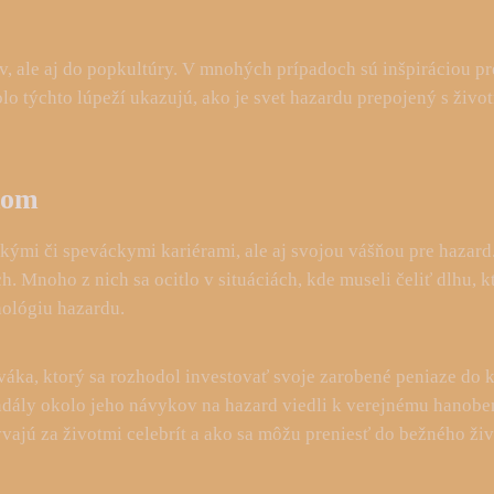
v, ale aj do popkultúry. V mnohých prípadoch sú inšpiráciou pre
o týchto lúpeží ukazujú, ako je svet hazardu prepojený s životm
dom
eckými či speváckymi kariérami, ale aj svojou vášňou pre hazar
Mnoho z nich sa ocitlo v situáciách, kde museli čeliť dlhu, k
hológiu hazardu.
áka, ktorý sa rozhodol investovať svoje zarobené peniaze do ka
kandály okolo jeho návykov na hazard viedli k verejnému hanobe
rývajú za životmi celebrít a ako sa môžu preniesť do bežného živ