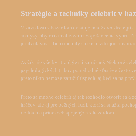
Stratégie a techniky celebrít v h
V súvislosti s hazardom existuje množstvo stratégií a
analýzy, aby maximalizovali svoje šance na výhru. Na
predvídavosť. Tieto metódy sú často zdrojom inšpirác
Avšak nie všetky stratégie sú zaručené. Niektoré cel
psychologických trikov po náhodné šťastie a často v
preto nikto nemôže zaručiť úspech, aj keď sa na prvý
Preto sa mnoho celebrít aj tak rozhodlo otvoriť sa a 
hráčov, ale aj pre bežných ľudí, ktorí sa snažia poc
rizikách a prínosoch spojených s hazardom.