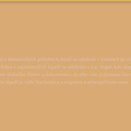
le aj o dramatických príbehoch, ktoré sa odohrali v kasínach po
 Jedna z najznámejších lúpeží sa odohrala v Las Vegas, kde sk
re niekoľko filmov a dokumentov, čo ešte viac zvýraznilo fasci
chto lúpeží je stále fascinujúca a rozpráva o nebezpečnom svete.