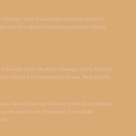
 filmárov, ktorí dramatizujú skutočné udalosti s
i celebrít a ako sa ich príbehy prelínajú s témou
d. Ich osudy často obsahujú vzostupy a pády, ktorých
torý vznikol z ich nadmerného hrania. Tieto príbehy
sín. Na začiatku mal šťastie a vyhrával, no čoskoro
niu, no zároveň mu to prinieslo aj nečakanú
ota.