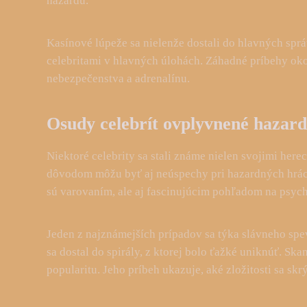
hazardu.
Kasínové lúpeže sa nielenže dostali do hlavných sprá
celebritami v hlavných úlohách. Záhadné príbehy okol
nebezpečenstva a adrenalínu.
Osudy celebrít ovplyvnené hazar
Niektoré celebrity sa stali známe nielen svojimi her
dôvodom môžu byť aj neúspechy pri hazardných hrách. 
sú varovaním, ale aj fascinujúcim pohľadom na psyc
Jeden z najznámejších prípadov sa týka slávneho spev
sa dostal do spirály, z ktorej bolo ťažké uniknúť. S
popularitu. Jeho príbeh ukazuje, aké zložitosti sa sk