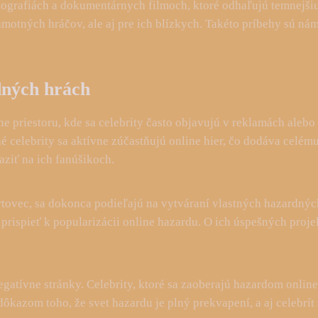
iografiách a dokumentárnych filmoch, ktoré odhaľujú temnejšiu
samotných hráčov, ale aj pre ich blízkych. Takéto príbehy sú n
rdných hrách
ne priestoru, kde sa celebrity často objavujú v reklamách aleb
é celebrity sa aktívne zúčastňujú online hier, čo dodáva celému
aziť na ich fanúšikoch.
rtovec, sa dokonca podieľajú na vytváraní vlastných hazardných 
spieť k popularizácii online hazardu. O ich úspešných projekt
egatívne stránky. Celebrity, ktoré sa zaoberajú hazardom onlin
dôkazom toho, že svet hazardu je plný prekvapení, a aj celebrít