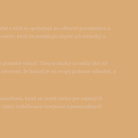
Mnohé z nich sa spoliehajú na odborné poradenstvo a
koučov, ktorí im pomáhajú zlepšiť ich techniky a
e pomohli vyhrať. Tieto techniky sa môžu líšiť od
tvorene, že hazard je vo svojej podstate náhodný, a
ponaučenia, ktoré sú cenné nielen pre ostatných
v rámci vzdelávania verejnosti o potenciálnych