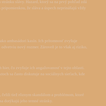
 stránku slávy. Hazard, ktorý sa na prvý pohľad zdá
ám pripomienkou, že sláva a úspech neprinášajú vždy
o ako ambasádori kasín. Ich prítomnosť zvyšuje
 odvetviu nový rozmer. Zároveň je to však aj riziko,
hier, čo zvyšuje ich angažovanosť v tejto oblasti.
och sa často diskutuje na sociálnych sieťach, kde
e, čelili tiež rôznym skandálom a problémom, ktoré
 sa dotýkajú jeho temné stránky.