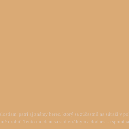
ostiam, patrí aj známy herec, ktorý sa zúčastnil na súťaži v po
 nič urobiť. Tento incident sa stal virálnym a dodnes sa spomí