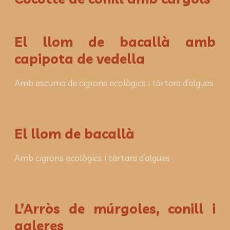
El llom de bacallà amb
capipota de vedella
Amb escuma de cigrons ecològics i tàrtara d’algues
El llom de bacallà
Amb cigrons ecològics i tàrtara d’algues
L’Arròs de múrgoles, conill i
galeres