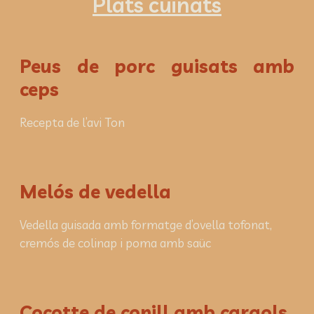
Plats cuinats
Peus de porc guisats amb
ceps
Recepta de l’avi Ton
Melós de vedella
Vedella guisada amb formatge d’ovella tofonat,
cremós de colinap i poma amb saüc
Cocotte de conill amb cargols