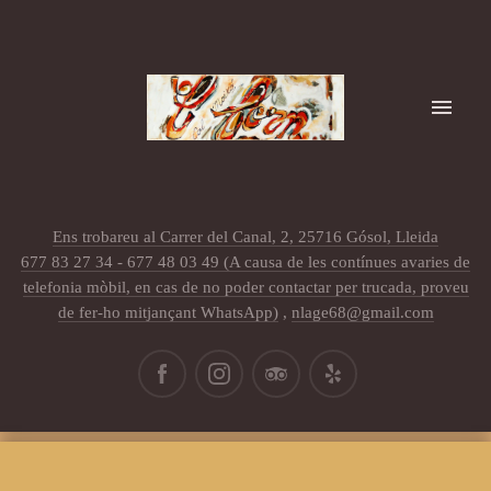
Ens trobareu al Carrer del Canal, 2, 25716 Gósol, Lleida
677 83 27 34 - 677 48 03 49 (A causa de les contínues avaries de
telefonia mòbil, en cas de no poder contactar per trucada, proveu
de fer-ho mitjançant WhatsApp)
,
nlage68@gmail.com