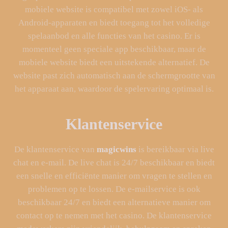
mobiele website is compatibel met zowel iOS- als
Android-apparaten en biedt toegang tot het volledige
spelaanbod en alle functies van het casino. Er is
momenteel geen speciale app beschikbaar, maar de
mobiele website biedt een uitstekende alternatief. De
website past zich automatisch aan de schermgrootte van
het apparaat aan, waardoor de spelervaring optimaal is.
Klantenservice
De klantenservice van
magicwins
is bereikbaar via live
chat en e-mail. De live chat is 24/7 beschikbaar en biedt
een snelle en efficiënte manier om vragen te stellen en
problemen op te lossen. De e-mailservice is ook
beschikbaar 24/7 en biedt een alternatieve manier om
contact op te nemen met het casino. De klantenservice