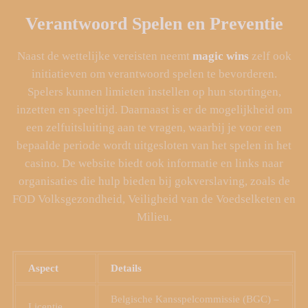
Verantwoord Spelen en Preventie
Naast de wettelijke vereisten neemt
magic wins
zelf ook
initiatieven om verantwoord spelen te bevorderen.
Spelers kunnen limieten instellen op hun stortingen,
inzetten en speeltijd. Daarnaast is er de mogelijkheid om
een zelfuitsluiting aan te vragen, waarbij je voor een
bepaalde periode wordt uitgesloten van het spelen in het
casino. De website biedt ook informatie en links naar
organisaties die hulp bieden bij gokverslaving, zoals de
FOD Volksgezondheid, Veiligheid van de Voedselketen en
Milieu.
Aspect
Details
Belgische Kansspelcommissie (BGC) –
Licentie