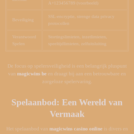
A+123456789 (voorbeeld)
SSL-encryptie, strenge data privacy
Beveiliging
protocollen
Verantwoord
Stortingslimieten, inzetlimieten,
Spelen
speeltijdlimieten, zelfuitsluiting
De focus op spelersveiligheid is een belangrijk pluspunt
van
magicwins be
en draagt bij aan een betrouwbare en
zorgeloze spelervaring.
Spelaanbod: Een Wereld van
Vermaak
Het spelaanbod van
magicwins casino online
is divers en