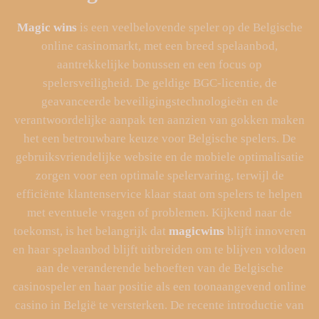
Magic wins
is een veelbelovende speler op de Belgische
online casinomarkt, met een breed spelaanbod,
aantrekkelijke bonussen en een focus op
spelersveiligheid. De geldige BGC-licentie, de
geavanceerde beveiligingstechnologieën en de
verantwoordelijke aanpak ten aanzien van gokken maken
het een betrouwbare keuze voor Belgische spelers. De
gebruiksvriendelijke website en de mobiele optimalisatie
zorgen voor een optimale spelervaring, terwijl de
efficiënte klantenservice klaar staat om spelers te helpen
met eventuele vragen of problemen. Kijkend naar de
toekomst, is het belangrijk dat
magicwins
blijft innoveren
en haar spelaanbod blijft uitbreiden om te blijven voldoen
aan de veranderende behoeften van de Belgische
casinospeler en haar positie als een toonaangevend online
casino in België te versterken. De recente introductie van