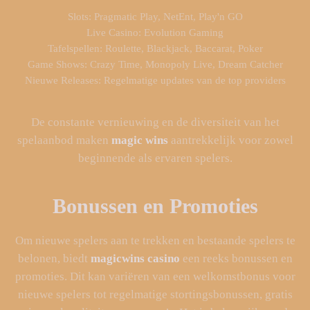
Slots: Pragmatic Play, NetEnt, Play'n GO
Live Casino: Evolution Gaming
Tafelspellen: Roulette, Blackjack, Baccarat, Poker
Game Shows: Crazy Time, Monopoly Live, Dream Catcher
Nieuwe Releases: Regelmatige updates van de top providers
De constante vernieuwing en de diversiteit van het
spelaanbod maken
magic wins
aantrekkelijk voor zowel
beginnende als ervaren spelers.
Bonussen en Promoties
Om nieuwe spelers aan te trekken en bestaande spelers te
belonen, biedt
magicwins casino
een reeks bonussen en
promoties. Dit kan variëren van een welkomstbonus voor
nieuwe spelers tot regelmatige stortingsbonussen, gratis