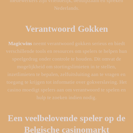
medewerkers zijn vriendelijk, behulpzaam en spreken
Nederlands.
Verantwoord Gokken
Magicwins
neemt verantwoord gokken serieus en biedt
verschillende tools en resources om spelers te helpen hun
speelgedrag onder controle te houden. Dit omvat de
mogelijkheid om stortingslimieten in te stellen,
inzetlimieten te bepalen, zelfuitsluiting aan te vragen en
toegang te krijgen tot informatie over gokverslaving. Het
casino moedigt spelers aan om verantwoord te spelen en
hulp te zoeken indien nodig.
Een veelbelovende speler op de
Belgische casinomarkt