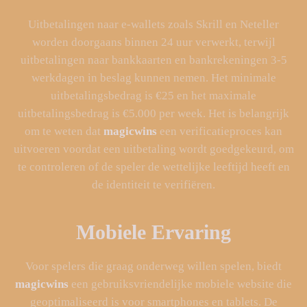
Uitbetalingen naar e-wallets zoals Skrill en Neteller
worden doorgaans binnen 24 uur verwerkt, terwijl
uitbetalingen naar bankkaarten en bankrekeningen 3-5
werkdagen in beslag kunnen nemen. Het minimale
uitbetalingsbedrag is €25 en het maximale
uitbetalingsbedrag is €5.000 per week. Het is belangrijk
om te weten dat
magicwins
een verificatieproces kan
uitvoeren voordat een uitbetaling wordt goedgekeurd, om
te controleren of de speler de wettelijke leeftijd heeft en
de identiteit te verifiëren.
Mobiele Ervaring
Voor spelers die graag onderweg willen spelen, biedt
magicwins
een gebruiksvriendelijke mobiele website die
geoptimaliseerd is voor smartphones en tablets. De