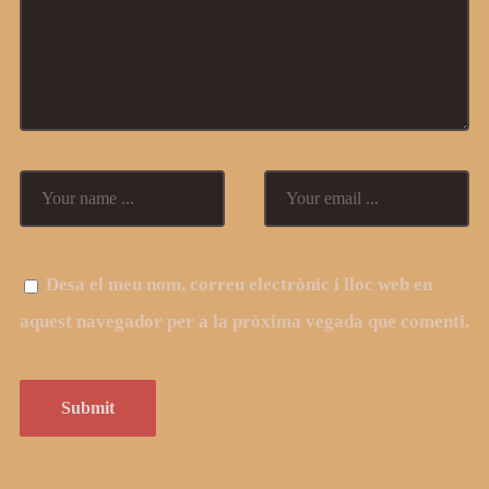
Desa el meu nom, correu electrònic i lloc web en
aquest navegador per a la pròxima vegada que comenti.