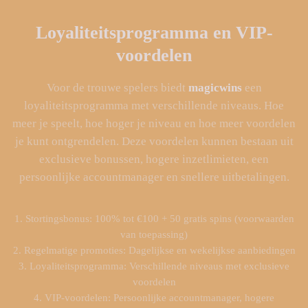
Loyaliteitsprogramma en VIP-
voordelen
Voor de trouwe spelers biedt
magicwins
een
loyaliteitsprogramma met verschillende niveaus. Hoe
meer je speelt, hoe hoger je niveau en hoe meer voordelen
je kunt ontgrendelen. Deze voordelen kunnen bestaan uit
exclusieve bonussen, hogere inzetlimieten, een
persoonlijke accountmanager en snellere uitbetalingen.
Stortingsbonus: 100% tot €100 + 50 gratis spins (voorwaarden
van toepassing)
Regelmatige promoties: Dagelijkse en wekelijkse aanbiedingen
Loyaliteitsprogramma: Verschillende niveaus met exclusieve
voordelen
VIP-voordelen: Persoonlijke accountmanager, hogere