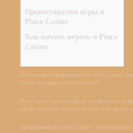
Преимущества игры в
Pinco Casino
Как начать играть в Pinco
Casino
Если вы ищете официальный сайт Pinco Casino, то 
свой путь в мире игр и развлечений.
Pinco Casino – это популярное онлайн-казино, кот
официальный сайт, на котором вы можете зарегистр
Официальный сайт Pinco Casino – это безопасное и