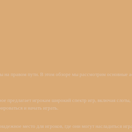
вы на правом пути. В этом обзоре мы рассмотрим основные 
орое предлагает игрокам широкий спектр игр, включая слоты,
ироваться и начать играть.
 надежное место для игроков, где они могут насладиться иг