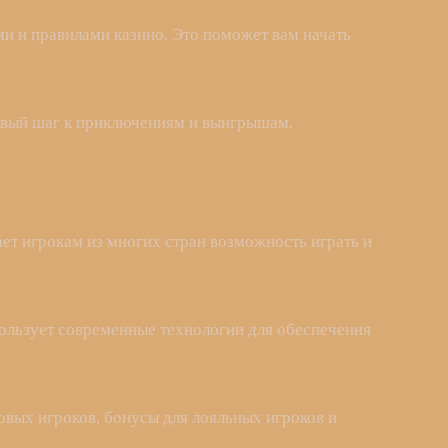
ми и правилами казино. Это поможет вам начать
первый шаг к приключениям и выигрышам.
ает игрокам из многих стран возможность играть и
пользует современные технологии для обеспечения
новых игроков, бонусы для лояльных игроков и