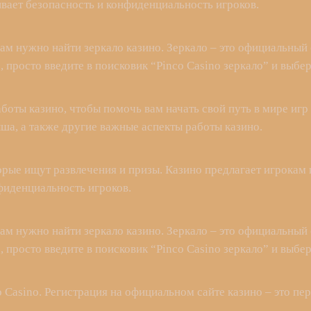
вает безопасность и конфиденциальность игроков.
вам нужно найти зеркало казино. Зеркало – это официальный
, просто введите в поисковик “Pinco Casino зеркало” и выбе
оты казино, чтобы помочь вам начать свой путь в мире игр
ыша, а также другие важные аспекты работы казино.
оторые ищут развлечения и призы. Казино предлагает игрокам
нфиденциальность игроков.
вам нужно найти зеркало казино. Зеркало – это официальный
, просто введите в поисковик “Pinco Casino зеркало” и выбе
co Casino. Регистрация на официальном сайте казино – это 