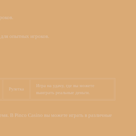
роков.
 для опытных игроков.
Игра на удачу, где вы можете
Рулетка
выиграть реальные деньги.
емя. В Pinco Casino вы можете играть в различные