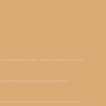
аспекты работы казино, чтобы помочь вам начать
 карточные игры и рулетку. Казино имеет
рами и получать призы. Казино имеет лицензию,