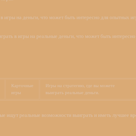
 в игры на деньги, что может быть интересно для опытных иг
играть в игры на реальные деньги, что может быть интересно
Карточные
Игры на стратегию, где вы можете
игры
выиграть реальные деньги.
орые ищут реальные возможности выиграть и иметь лучшее вр