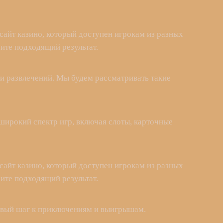
 сайт казино, который доступен игрокам из разных
рите подходящий результат.
 и развлечений. Мы будем рассматривать такие
 широкий спектр игр, включая слоты, карточные
 сайт казино, который доступен игрокам из разных
рите подходящий результат.
первый шаг к приключениям и выигрышам.