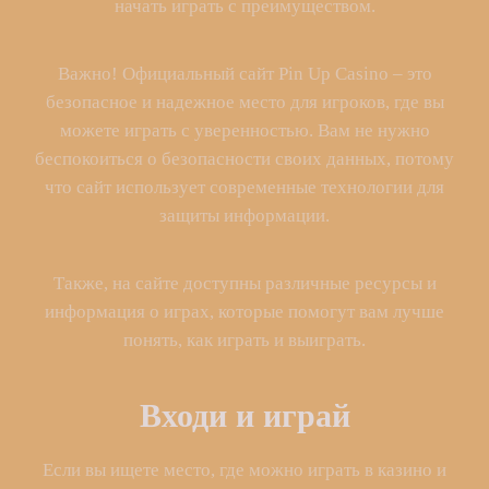
начать играть с преимуществом.
Важно! Официальный сайт Pin Up Casino – это
безопасное и надежное место для игроков, где вы
можете играть с уверенностью. Вам не нужно
беспокоиться о безопасности своих данных, потому
что сайт использует современные технологии для
защиты информации.
Также, на сайте доступны различные ресурсы и
информация о играх, которые помогут вам лучше
понять, как играть и выиграть.
Входи и играй
Если вы ищете место, где можно играть в казино и