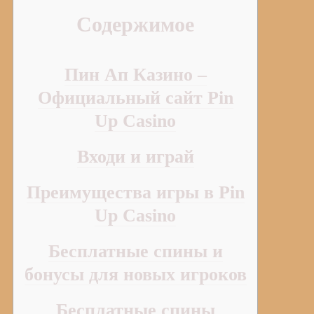
Содержимое
Пин Ап Казино –
Официальный сайт Pin
Up Casino
Входи и играй
Преимущества игры в Pin
Up Casino
Бесплатные спины и
бонусы для новых игроков
Бесплатные спины