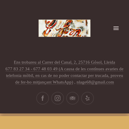
Ens trobareu al Carrer del Canal, 2, 25716 Gósol, Lleida
677 83 27 34 - 677 48 03 49 (A causa de les contínues avaries de
telefonia mòbil, en cas de no poder contactar per trucada, proveu
de fer-ho mitjançant WhatsApp)
,
nlage68@gmail.com