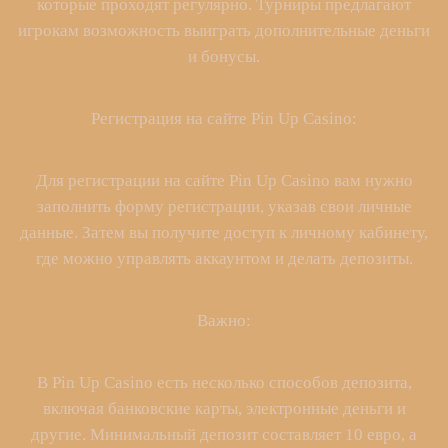
которые проходят регулярно. Турниры предлагают
игрокам возможность выиграть дополнительные деньги
и бонусы.
Регистрация на сайте Pin Up Casino:
Для регистрации на сайте Pin Up Casino вам нужно
заполнить форму регистрации, указав свои личные
данные. Затем вы получите доступ к личному кабинету,
где можно управлять аккаунтом и делать депозиты.
Важно:
В Pin Up Casino есть несколько способов депозита,
включая банковские карты, электронные деньги и
другие. Минимальный депозит составляет 10 евро, а