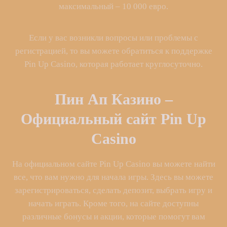
максимальный – 10 000 евро.
Если у вас возникли вопросы или проблемы с
регистрацией, то вы можете обратиться к поддержке
Pin Up Casino, которая работает круглосуточно.
Пин Ап Казино –
Официальный сайт Pin Up
Casino
На официальном сайте Pin Up Casino вы можете найти
все, что вам нужно для начала игры. Здесь вы можете
зарегистрироваться, сделать депозит, выбрать игру и
начать играть. Кроме того, на сайте доступны
различные бонусы и акции, которые помогут вам