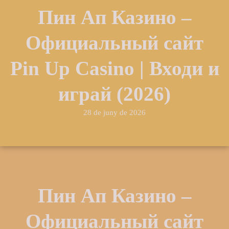
Пин Ап Казино –
Официальный сайт
Pin Up Casino | Входи и
играй (2026)
28 de juny de 2026
Пин Ап Казино –
Официальный сайт