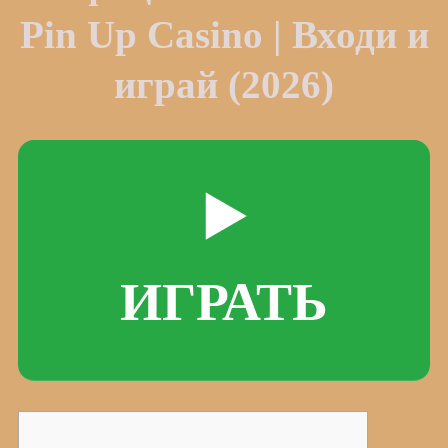
Pin Up Casino | Входи и
играй (2026)
▶️
ИГРАТЬ