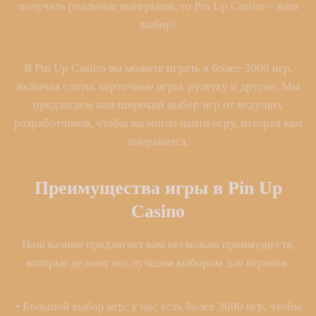
получать реальные выигрыши, то Pin Up Casino – ваш
выбор!
В Pin Up Casino вы можете играть в более 3000 игр,
включая слоты, карточные игры, рулетку и другие. Мы
предлагаем вам широкий выбор игр от ведущих
разработчиков, чтобы вы могли найти игру, которая вам
понравится.
Преимущества игры в Pin Up
Casino
Наш казино предлагает вам несколько преимуществ,
которые делают нас лучшим выбором для игроков:
• Большой выбор игр: у нас есть более 3000 игр, чтобы