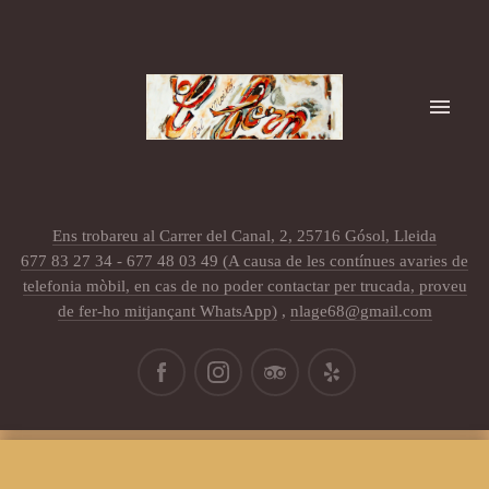
Ens trobareu al Carrer del Canal, 2, 25716 Gósol, Lleida
677 83 27 34 - 677 48 03 49 (A causa de les contínues avaries de
telefonia mòbil, en cas de no poder contactar per trucada, proveu
de fer-ho mitjançant WhatsApp)
,
nlage68@gmail.com