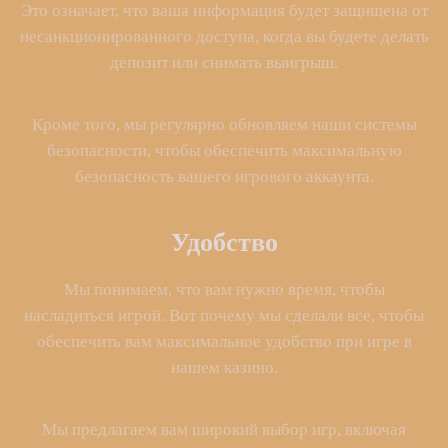
Это означает, что ваша информация будет защищена от
несанкционированного доступа, когда вы будете делать
депозит или снимать выигрыш.
Кроме того, мы регулярно обновляем наши системы
безопасности, чтобы обеспечить максимальную
безопасность вашего игрового аккаунта.
Удобство
Мы понимаем, что вам нужно время, чтобы
насладиться игрой. Вот почему мы сделали все, чтобы
обеспечить вам максимальное удобство при игре в
нашем казино.
Мы предлагаем вам широкий выбор игр, включая