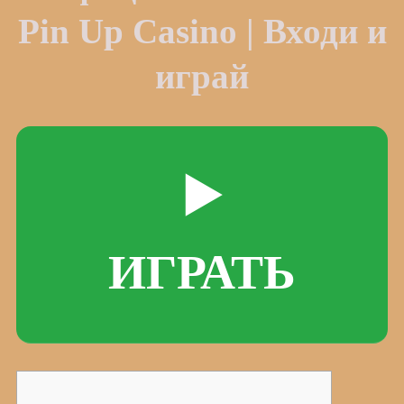
Pin Up Casino | Входи и
играй
▶️
ИГРАТЬ