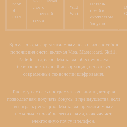
Классический
Book
вестерн-
слот с
Wild
D
of
темой и
египетской
West
G
Dead
множеством
темой
бонусов
Кроме того, мы предлагаем вам несколько способов
пополнения счета, включая Visa, Mastercard, Skrill,
Neteller и другие. Мы также обеспечиваем
безопасность вашей информации, используя
современные технологии шифрования.
Также, у нас есть программа лояльности, которая
позволяет вам получать бонусы и преимущества, если
вы играть регулярно. Мы также предлагаем вам
несколько способов связи с нами, включая чат,
электронную почту и телефон.