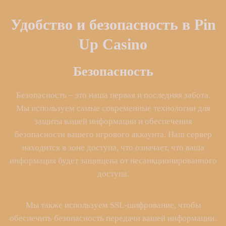
Удобство и безопасность в Pin
Up Casino
Безопасность
Безопасность – это наша первая и последняя забота.
Мы используем самые современные технологии для
защиты вашей информации и обеспечения
безопасности вашего игрового аккаунта. Наш сервер
находится в зоне доступа, что означает, что ваша
информация будет защищена от несанкционированного
доступа.
Мы также используем SSL-шифрование, чтобы
обеспечить безопасность передачи вашей информации.