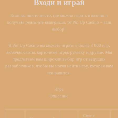
Входи и играй
Если вы ищете место, где можно играть в казино и
получать реальные выигрыши, то Pin Up Casino – ваш
выбор!
В Pin Up Casino вы можете играть в более 3 000 игр,
включая слоты, карточные игры, рулетку и другие. Мы
предлагаем вам широкий выбор игр от ведущих
разработчиков, чтобы вы могли найти игру, которая вам
понравится.
Игра
Описание
Слот с