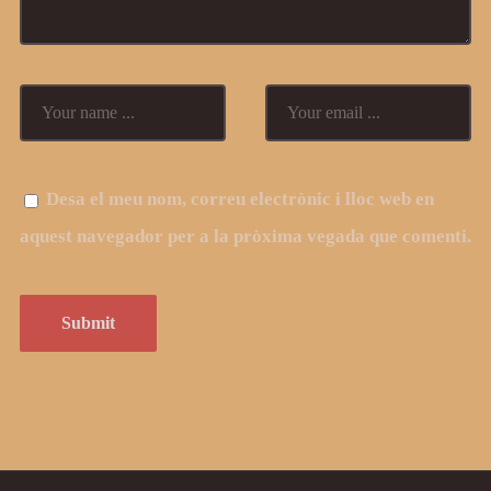
Desa el meu nom, correu electrònic i lloc web en
aquest navegador per a la pròxima vegada que comenti.