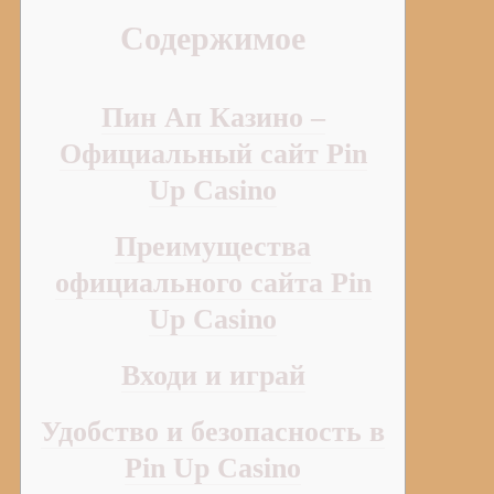
Содержимое
Пин Ап Казино –
Официальный сайт Pin
Up Casino
Преимущества
официального сайта Pin
Up Casino
Входи и играй
Удобство и безопасность в
Pin Up Casino