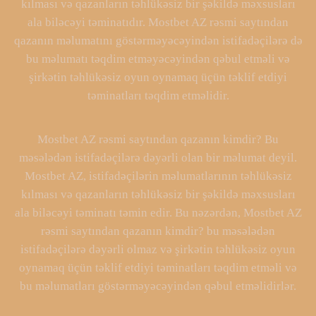
kılması və qazanların təhlükəsiz bir şəkildə məxsusları
ala biləcəyi təminatıdır. Mostbet AZ rəsmi saytından
qazanın məlumatını göstərməyəcəyindən istifadəçilərə də
bu məlumatı təqdim etməyəcəyindən qəbul etməli və
şirkətin təhlükəsiz oyun oynamaq üçün təklif etdiyi
təminatları təqdim etməlidir.
Mostbet AZ rəsmi saytından qazanın kimdir? Bu
məsələdən istifadəçilərə dəyərli olan bir məlumat deyil.
Mostbet AZ, istifadəçilərin məlumatlarının təhlükəsiz
kılması və qazanların təhlükəsiz bir şəkildə məxsusları
ala biləcəyi təminatı təmin edir. Bu nəzərdən, Mostbet AZ
rəsmi saytından qazanın kimdir? bu məsələdən
istifadəçilərə dəyərli olmaz və şirkətin təhlükəsiz oyun
oynamaq üçün təklif etdiyi təminatları təqdim etməli və
bu məlumatları göstərməyəcəyindən qəbul etməlidirlər.