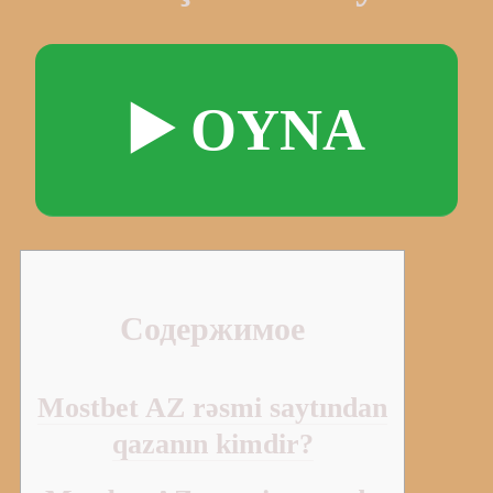
▶️ OYNA
Содержимое
Mostbet AZ rəsmi saytından
qazanın kimdir?