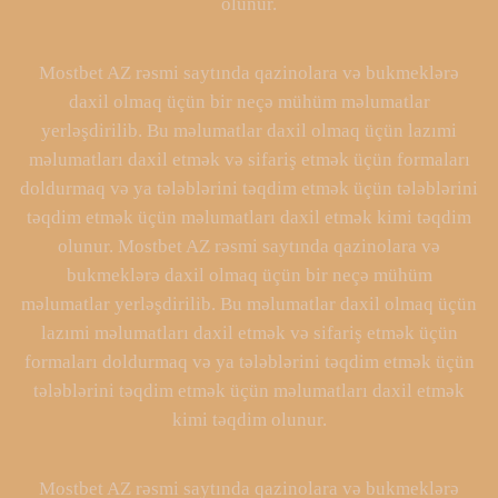
olunur.
Mostbet AZ rəsmi saytında qazinolara və bukmeklərə
daxil olmaq üçün bir neçə mühüm məlumatlar
yerləşdirilib. Bu məlumatlar daxil olmaq üçün lazımi
məlumatları daxil etmək və sifariş etmək üçün formaları
doldurmaq və ya tələblərini təqdim etmək üçün tələblərini
təqdim etmək üçün məlumatları daxil etmək kimi təqdim
olunur. Mostbet AZ rəsmi saytında qazinolara və
bukmeklərə daxil olmaq üçün bir neçə mühüm
məlumatlar yerləşdirilib. Bu məlumatlar daxil olmaq üçün
lazımi məlumatları daxil etmək və sifariş etmək üçün
formaları doldurmaq və ya tələblərini təqdim etmək üçün
tələblərini təqdim etmək üçün məlumatları daxil etmək
kimi təqdim olunur.
Mostbet AZ rəsmi saytında qazinolara və bukmeklərə