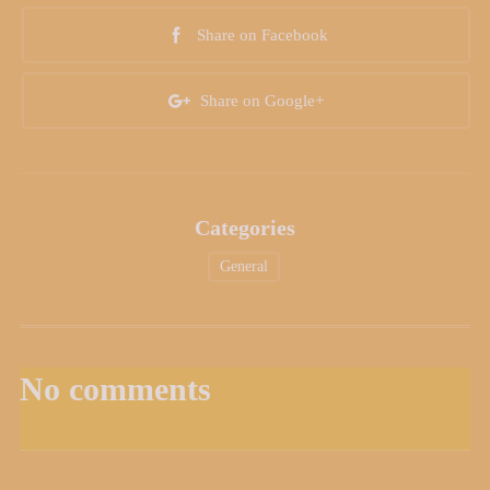
Share on Facebook
Share on Google+
Categories
General
No comments