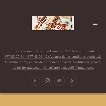
Ens trobareu al Carrer del Canal, 2, 25716 Gósol, Lleida
677 83 27 34 - 677 48 03 49 (A causa de les contínues avaries de
telefonia mòbil, en cas de no poder contactar per trucada, proveu
de fer-ho mitjançant WhatsApp)
,
nlage68@gmail.com