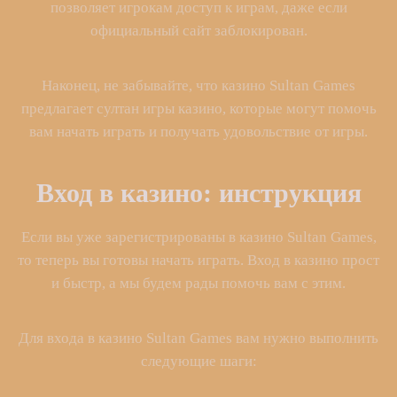
позволяет игрокам доступ к играм, даже если
официальный сайт заблокирован.
Наконец, не забывайте, что казино Sultan Games
предлагает султан игры казино, которые могут помочь
вам начать играть и получать удовольствие от игры.
Вход в казино: инструкция
Если вы уже зарегистрированы в казино Sultan Games,
то теперь вы готовы начать играть. Вход в казино прост
и быстр, а мы будем рады помочь вам с этим.
Для входа в казино Sultan Games вам нужно выполнить
следующие шаги: