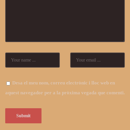
Desa el meu nom, correu electrònic i lloc web en
aquest navegador per a la pròxima vegada que comenti.