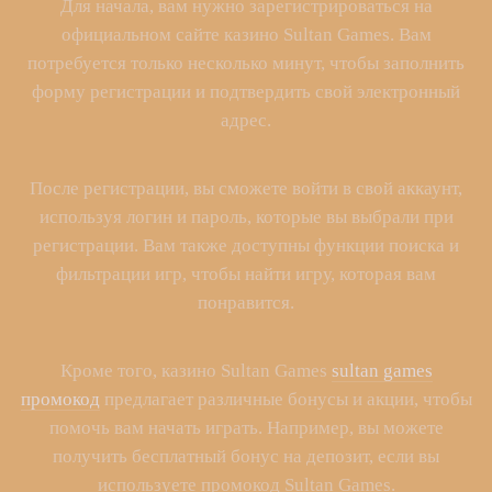
Для начала, вам нужно зарегистрироваться на
официальном сайте казино Sultan Games. Вам
потребуется только несколько минут, чтобы заполнить
форму регистрации и подтвердить свой электронный
адрес.
После регистрации, вы сможете войти в свой аккаунт,
используя логин и пароль, которые вы выбрали при
регистрации. Вам также доступны функции поиска и
фильтрации игр, чтобы найти игру, которая вам
понравится.
Кроме того, казино Sultan Games
sultan games
промокод
предлагает различные бонусы и акции, чтобы
помочь вам начать играть. Например, вы можете
получить бесплатный бонус на депозит, если вы
используете промокод Sultan Games.