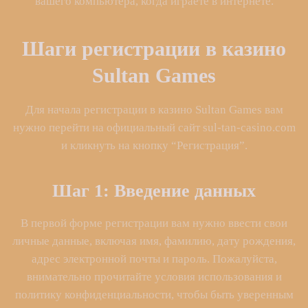
вашего компьютера, когда играете в интернете.
Шаги регистрации в казино
Sultan Games
Для начала регистрации в казино Sultan Games вам
нужно перейти на официальный сайт sul-tan-casino.com
и кликнуть на кнопку “Регистрация”.
Шаг 1: Введение данных
В первой форме регистрации вам нужно ввести свои
личные данные, включая имя, фамилию, дату рождения,
адрес электронной почты и пароль. Пожалуйста,
внимательно прочитайте условия использования и
политику конфиденциальности, чтобы быть уверенным