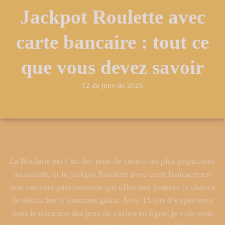
Jackpot Roulette avec
carte bancaire : tout ce
que vous devez savoir
12 de juny de 2026
La Roulette est l’un des jeux de casino les plus populaires
au monde, et le jackpot Roulette avec carte bancaire est
une variante passionnante qui offre aux joueurs la chance
de décrocher d’énormes gains. Avec 15 ans d’expérience
dans le domaine des jeux de casino en ligne, je vais vous