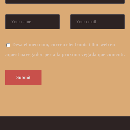
Desa el meu nom, correu electrònic i lloc web en
aquest navegador per a la pròxima vegada que comenti.