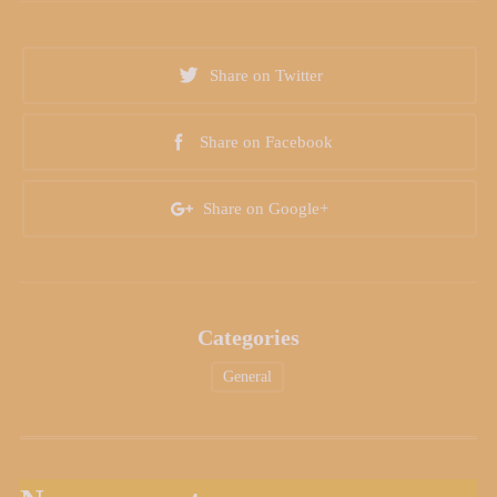
Share on Twitter
Share on Facebook
Share on Google+
Categories
General