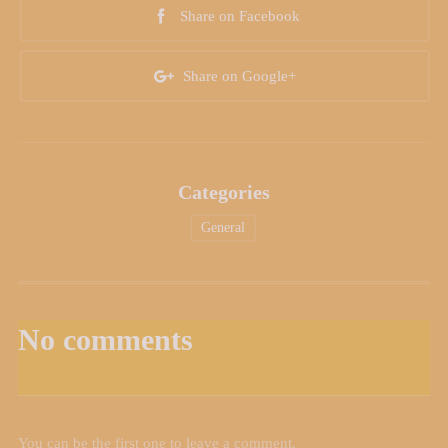
Share on Facebook
Share on Google+
Categories
General
No comments
You can be the first one to leave a comment.