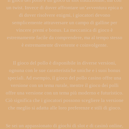
Il gioco del pollo è un gioco di slot tradizionale, ma con
un twist. Invece di dover affrontare un’avventura epica o
di dover risolvere enigmi, i giocatori devono
semplicemente attraversare un campo di galline per
vincere premi e bonus. La meccanica di gioco è
estremamente facile da comprendere, ma al tempo stesso
è estremamente divertente e coinvolgente.
Il gioco del pollo è disponibile in diverse versioni,
ognuna con le sue caratteristiche uniche e i suoi bonus
speciali. Ad esempio, il gioco del pollo casino offre una
versione con un tema rurale, mentre il gioco dei polli
offre una versione con un tema più moderno e futuristico.
Ciò significa che i giocatori possono scegliere la versione
che meglio si adatta alle loro preferenze e stili di gioco.
Se sei un appassionato di giochi di slot e di casinò online,