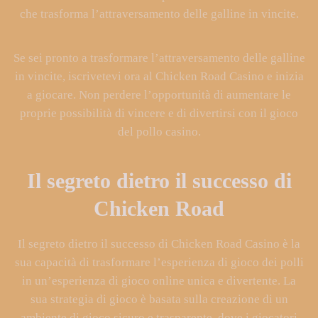
che trasforma l’attraversamento delle galline in vincite.
Se sei pronto a trasformare l’attraversamento delle galline
in vincite, iscrivetevi ora al Chicken Road Casino e inizia
a giocare. Non perdere l’opportunità di aumentare le
proprie possibilità di vincere e di divertirsi con il gioco
del pollo casino.
Il segreto dietro il successo di
Chicken Road
Il segreto dietro il successo di Chicken Road Casino è la
sua capacità di trasformare l’esperienza di gioco dei polli
in un’esperienza di gioco online unica e divertente. La
sua strategia di gioco è basata sulla creazione di un
ambiente di gioco sicuro e trasparente, dove i giocatori