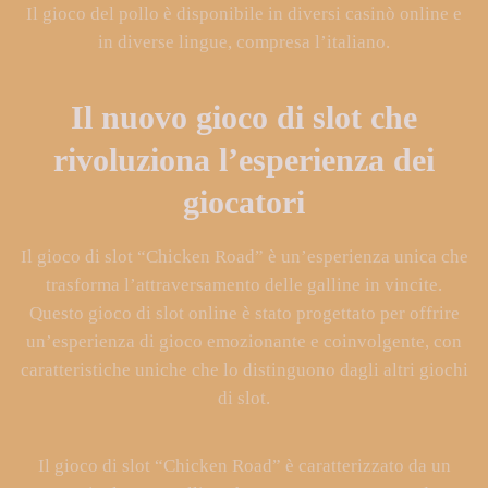
Il gioco del pollo è disponibile in diversi casinò online e
in diverse lingue, compresa l’italiano.
Il nuovo gioco di slot che
rivoluziona l’esperienza dei
giocatori
Il gioco di slot “Chicken Road” è un’esperienza unica che
trasforma l’attraversamento delle galline in vincite.
Questo gioco di slot online è stato progettato per offrire
un’esperienza di gioco emozionante e coinvolgente, con
caratteristiche uniche che lo distinguono dagli altri giochi
di slot.
Il gioco di slot “Chicken Road” è caratterizzato da un