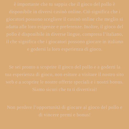
è importante che tu sappia che il gioco del pollo è
disponibile in diversi casinò online. Ciò significa che i
giocatori possono scegliere il casinò online che meglio si
adatta alle loro esigenze e preferenze. Inoltre, il gioco del
pollo è disponibile in diverse lingue, compresa l’italiano,
il che significa che i giocatori possono giocare in italiano
e godersi la loro esperienza di gioco.
Se sei pronto a scoprire il gioco del pollo e a goderti la
tua esperienza di gioco, non esitare a visitare il nostro sito
web e a scoprire le nostre offerte speciali e i nostri bonus.
Siamo sicuri che tu ti divertirai!
Non perdere l’opportunità di giocare al gioco del pollo e
di vincere premi e bonus!