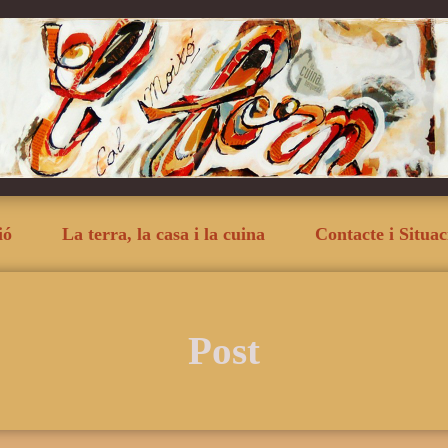
ió
La terra, la casa i la cuina
Contacte i Situac
Post