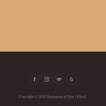
Copyright © 2026
Restaurant el Forn - Gósol
.