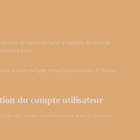
de jeux de casino en ligne, y compris des jeux de
mmencer à jouer.
ncer à jouer en ligne en quelques minutes. N’hésitez
tion du compte utilisateur
no Lab est l’un des meilleurs choix pour les joueurs