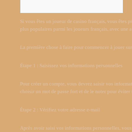
Si vous êtes un joueur de casino français, vous êtes p
plus populaires parmi les joueurs français, avec une a
La première chose à faire pour commencer à jouer sur 
Étape 1 : Saisissez vos informations personnelles
Pour créer un compte, vous devrez saisir vos informa
choisir un mot de passe fort et de le noter pour éviter
Étape 2 : Vérifiez votre adresse e-mail
Après avoir saisi vos informations personnelles, vous