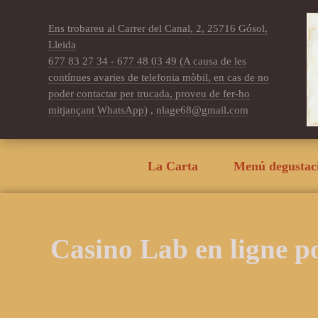
Ens trobareu al Carrer del Canal, 2, 25716 Gósol,
Lleida
677 83 27 34 - 677 48 03 49 (A causa de les
contínues avaries de telefonia mòbil, en cas de no
poder contactar per trucada, proveu de fer-ho
mitjançant WhatsApp)
,
nlage68@gmail.com
La Carta
Menú degustac
Casino Lab en ligne po