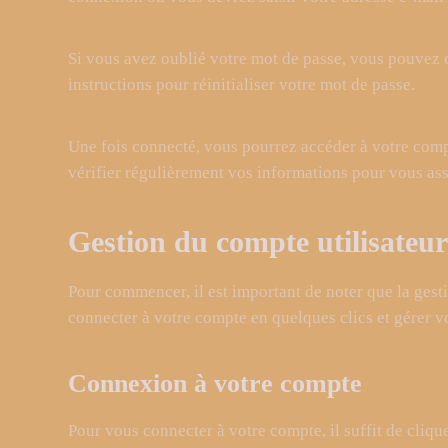
Si vous avez oublié votre mot de passe, vous pouvez cl
instructions pour réinitialiser votre mot de passe.
Une fois connecté, vous pourrez accéder à votre compt
vérifier régulièrement vos informations pour vous assu
Gestion du compte utilisateur
Pour commencer, il est important de noter que la gest
connecter à votre compte en quelques clics et gérer v
Connexion à votre compte
Pour vous connecter à votre compte, il suffit de cliqu