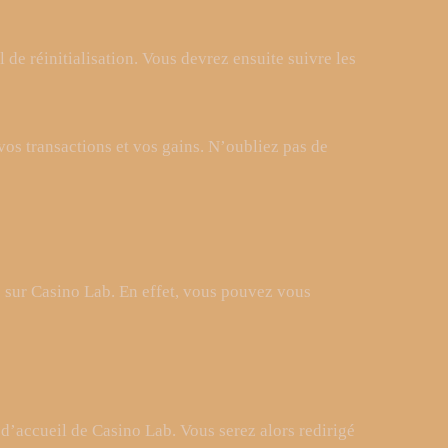
de réinitialisation. Vous devrez ensuite suivre les
vos transactions et vos gains. N’oubliez pas de
e sur Casino Lab. En effet, vous pouvez vous
e d’accueil de Casino Lab. Vous serez alors redirigé