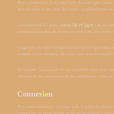
Pour commencer, il est important de noter que Casino 
jeux de table et des jeux de loterie. La plateforme e
La connexion à Casino
casino lab en ligne
Lab est rap
choisissant un mot de passe sécurisé. Une fois votre
La gestion de votre compte utilisateur est également s
compte, à tout moment. De plus, vous pouvez modifier 
En résumé, Casino Lab est un excellent choix pour les 
intuitive et ses conditions de jeu attrayantes, vous ne
Connexion
Pour vous connecter à Casino Lab, il suffit de cliquer
connexion où vous devrez saisir votre adresse e-mail 